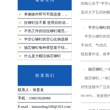
的核心在于“半空
直径大于孔径的帽
单侧操作即可牢固连接，读懂拉铆钉的多重优势
拉铆钉拉不紧 使用后松动全部原因+对应解决办法
半空心铆钉
不伤工件的旧拉铆钉规范拆除操作方法
半空心铆钉的安
半空心铆钉的空心比例选择
手动式、气动式、
抽芯铆钉每种类型基于结构设计和性能特点
线批量作业，效率高
什么是大帽沿抽芯铆钉
抽芯铆钉_‌一
联 系 我 们
抽芯铆钉_‌一
封性连接中广泛应
联系人：张贵龙
99.99%，有效
手机：19863928988
E-mail：lamaoding168@163.com