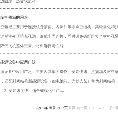
边固定，适合软质材....
在航空领域的用途
空领域主要用于连接机身蒙皮、内饰件等非承重结构，其轻量化和抗腐
过塑性变形填充孔洞，形成牢固连接，同时避免碳纤维复合材料孔壁
降低飞机整体重量。材料选择与性能....
新能源设备中应用广泛
能源设备中应用广泛，主要因其单面操作、安装快速、抗震动及材料
面操作，适配封闭结构‌新能源设备（如电池箱、光伏支架）常为封闭结
2. ‌安装速度快，适合规模化生产....
共973条 当前3/122页
首页
前一页
1
2
3
4
5
···
后一