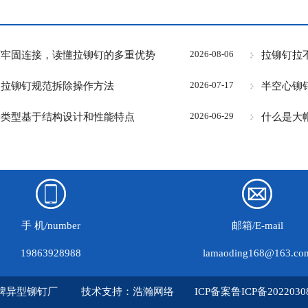
可牢固连接，读懂拉铆钉的多重优势
拉铆钉拉
2026-08-06
旧拉铆钉规范拆除操作方法
半空心铆
2026-07-17
种类型基于结构设计和性能特点
什么是大
2026-06-29
手 机/number
邮箱/E-mail
19863928988
lamaoding168@163.co
牌异型铆钉厂
技术支持：
浩瀚网络
ICP备案
鲁ICP备2022030