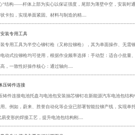
心”结构——杆体上部为实心以保证强度，尾部为薄壁中空，安装时
状卡扣，实现单面紧固。材料与制造的精....
的安装专用工具
装专用工具为‌半空心铆钉枪‌（又称拉铆枪），其为单面操作、无需
电动式拉铆枪均可使用，根据作业频率选择：手动型：适合小批量、
，一致性好操作核心‌：通过轴向....
体压铸件连接‌
体压铸件连接‌电池托盘与电池包安装‌抽芯铆钉在新能源汽车电池包
用。例如，蔚来、胜誉自动化等企业已部署智能拉铆产线，实现单托盘
替代易变形的焊接工艺，提升电池包结构刚....