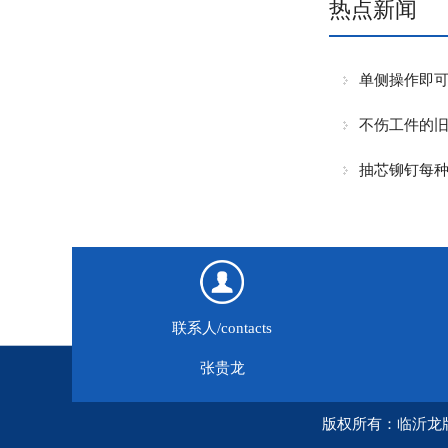
热点新闻
单侧操作即
不伤工件的
抽芯铆钉每
联系人/contacts
张贵龙
版权所有：临沂龙