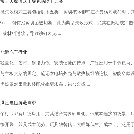
的常见失效模式主要包括以下五类
见失效模式主要包括以下五类‌1. 剪切破坏‌铆钉在承受横向载荷时
50MPa），铆钉沿剪切面被切断。此为典型失效形式，尤其在振动或冲击
m）或材料过软，导致铆钉未充....
新能源汽车行业
轻量化、省材、铆接力低、安装便捷的特点，广泛应用于中低负荷、
框与主板支架的固定、笔记本电脑外壳与散热模组的连接、智能穿戴
类场景对重量和装配效率要求高，铝合金或....
钉满足电磁屏蔽需求
个行业都有广泛应用，尤其适合需要轻量化、低成本连接的场景。1. ‌
接开裂，兼具成本优势。‌玩具轴替代‌：大幅降低生产成本，广泛用于晾衣