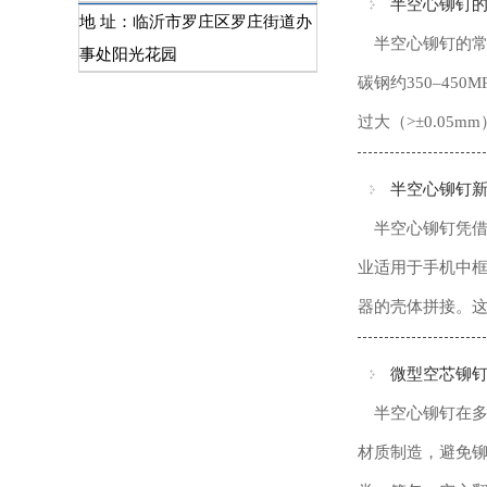
半空心铆钉
地 址：临沂市罗庄区罗庄街道办
半空心铆钉的常
事处阳光花园
碳钢约350–4
过大（>±0.05m
​半空心铆钉
半空心铆钉凭借
业适用于手机中
器的壳体拼接。这
微型空芯铆
半空心铆钉在多
材质制造，避免铆