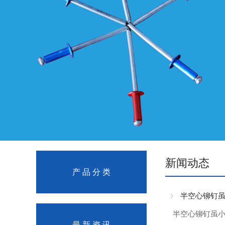
新闻动态
产 品 分 类
半空心铆钉
半空心铆钉虽
最 新 资 讯